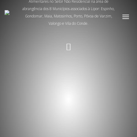
Alimentares no Setor Não Residencial na área de
abrangência dos 8 Municípios associados à Lipor: Espinho,
Gondomar, Maia, Matosinhos, Porto, Póvoa de Varzim,
Toggl
navig
Valongo e Vila do Conde.