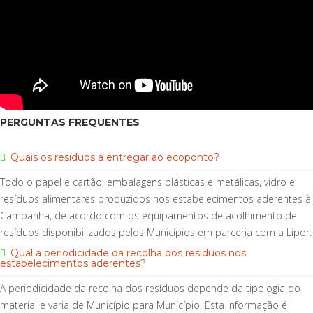
PERGUNTAS FREQUENTES
Quais os resíduos a entregar ao ecoponto?
Todo o papel e cartão, embalagens plásticas e metálicas, vidro e
resíduos alimentares produzidos nos estabelecimentos aderentes à
Campanha, de acordo com os equipamentos de acolhimento de
resíduos disponibilizados pelos Municípios em parceria com a Lipor.
Qual a periodicidade da recolha dos resíduos nos
estabelecimentos aderentes?
A periodicidade da recolha dos resíduos depende da tipologia do
material e varia de Município para Município. Esta informação é